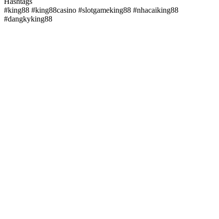
Hashtags
#king88 #king88casino #slotgameking88 #nhacaiking88
#dangkyking88