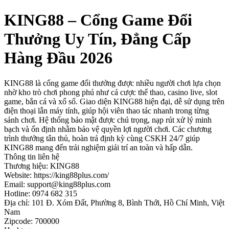
KING88 – Cổng Game Đổi
Thưởng Uy Tín, Đẳng Cấp
Hàng Đầu 2026
KING88 là cổng game đổi thưởng được nhiều người chơi lựa chọn
nhờ kho trò chơi phong phú như cá cược thể thao, casino live, slot
game, bắn cá và xổ số. Giao diện KING88 hiện đại, dễ sử dụng trên
điện thoại lẫn máy tính, giúp hội viên thao tác nhanh trong từng
sảnh chơi. Hệ thống bảo mật được chú trọng, nạp rút xử lý minh
bạch và ổn định nhằm bảo vệ quyền lợi người chơi. Các chương
trình thưởng tân thủ, hoàn trả định kỳ cùng CSKH 24/7 giúp
KING88 mang đến trải nghiệm giải trí an toàn và hấp dẫn.
Thông tin liên hệ
Thương hiệu: KING88
Website: https://king88plus.com/
Email: support@king88plus.com
Hotline: 0974 682 315
Địa chỉ: 101 Đ. Xóm Đất, Phường 8, Bình Thới, Hồ Chí Minh, Việt
Nam
Zipcode: 700000